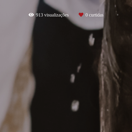
913
visualizações
0
curtidas