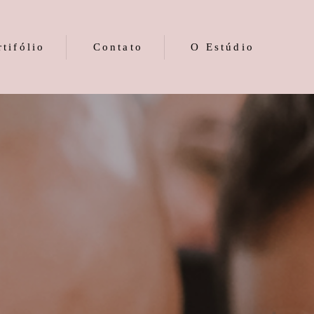
rtifólio
Contato
O Estúdio